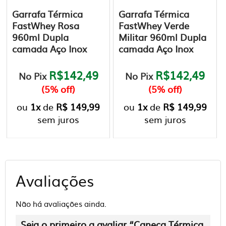
Garrafa Térmica
Garrafa Térmica
FastWhey Rosa
FastWhey Verde
960ml Dupla
Militar 960ml Dupla
camada Aço Inox
camada Aço Inox
R$142,49
R$142,49
No Pix
No Pix
(5% off)
(5% off)
ou
1x
de
R$ 149,99
ou
1x
de
R$ 149,99
sem juros
sem juros
Avaliações
Não há avaliações ainda.
Seja o primeiro a avaliar “Caneca Térmica