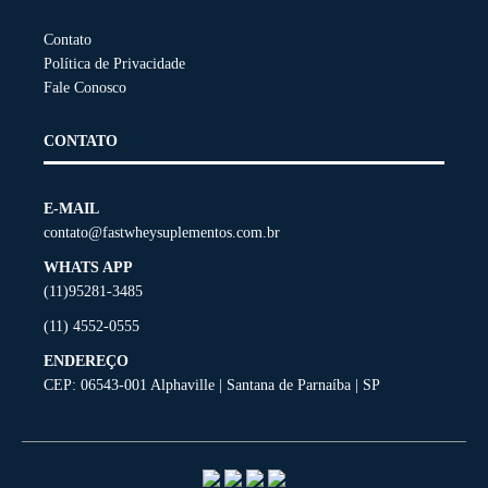
página
página
do
do
Contato
produto
produto
Política de Privacidade
Fale Conosco
CONTATO
E-MAIL
contato@fastwheysuplementos.com.br
WHATS APP
(11)95281-3485
(11) 4552-0555
ENDEREÇO
CEP: 06543-001 Alphaville | Santana de Parnaíba | SP