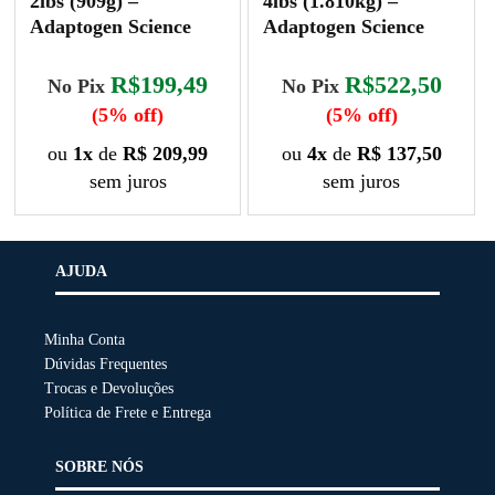
2lbs (909g) –
4lbs (1.810kg) –
Adaptogen Science
Adaptogen Science
R$199,49
R$522,50
No Pix
No Pix
(5% off)
(5% off)
ou
1x
de
R$ 209,99
ou
4x
de
R$ 137,50
sem juros
sem juros
Este
Este
produto
produto
tem
tem
AJUDA
várias
várias
variantes.
variantes.
Minha Conta
As
As
Dúvidas Frequentes
opções
opções
Trocas e Devoluções
podem
podem
Política de Frete e Entrega
ser
ser
escolhidas
escolhidas
SOBRE NÓS
na
na