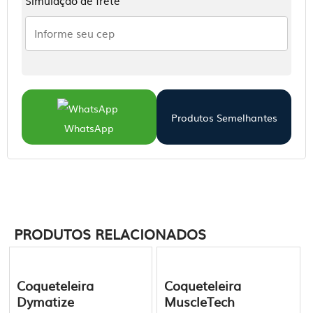
Simulação de frete
Produtos Semelhantes
WhatsApp
PRODUTOS RELACIONADOS
Este
Este
Coqueteleira
Coqueteleira
produto
produto
Dymatize
MuscleTech
tem
tem