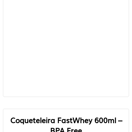
Coqueteleira FastWhey 600ml –
BPA Free