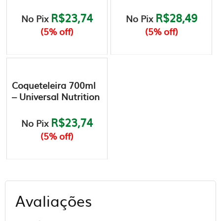
várias
várias
R$23,74
R$28,49
No Pix
No Pix
variantes.
variantes.
(5% off)
(5% off)
As
As
opções
opções
podem
podem
ser
ser
escolhidas
escolhidas
Coqueteleira 700ml
na
na
– Universal Nutrition
página
página
do
do
R$23,74
No Pix
produto
produto
(5% off)
Avaliações