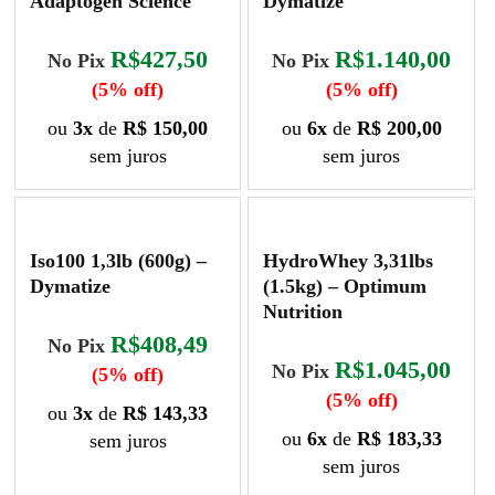
Adaptogen Science
Dymatize
R$427,50
R$1.140,00
No Pix
No Pix
(5% off)
(5% off)
ou
3x
de
R$ 150,00
ou
6x
de
R$ 200,00
sem juros
sem juros
Este
Este
produto
produto
tem
tem
Iso100 1,3lb (600g) –
HydroWhey 3,31lbs
várias
várias
Dymatize
(1.5kg) – Optimum
variantes.
variantes.
Nutrition
As
As
R$408,49
No Pix
opções
opções
R$1.045,00
No Pix
podem
(5% off)
podem
(5% off)
ser
ser
ou
3x
de
R$ 143,33
escolhidas
escolhidas
ou
6x
de
R$ 183,33
sem juros
na
na
sem juros
Este
página
página