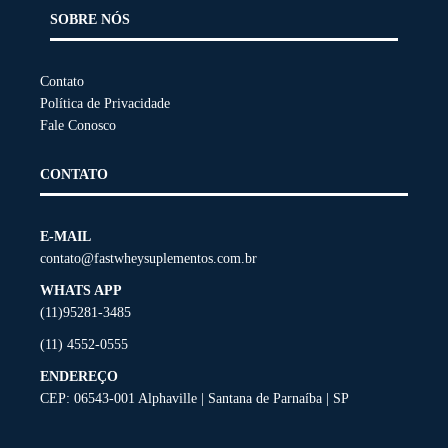
escolhidas
SOBRE NÓS
na
página
do
Contato
produto
Política de Privacidade
Fale Conosco
CONTATO
E-MAIL
contato@fastwheysuplementos.com.br
WHATS APP
(11)95281-3485
(11) 4552-0555
ENDEREÇO
CEP: 06543-001 Alphaville | Santana de Parnaíba | SP