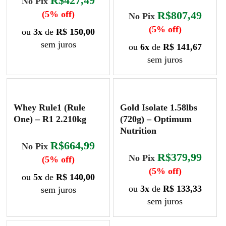
R$427,49
No Pix
podem
escolhidas
(5% off)
R$807,49
ser
na
No Pix
escolhidas
página
(5% off)
ou
3x
de
R$ 150,00
na
do
sem juros
ou
6x
de
R$ 141,67
página
produto
Este
sem juros
do
produto
Este
produto
tem
produto
várias
tem
Whey Rule1 (Rule
Gold Isolate 1.58lbs
variantes.
várias
One) – R1 2.210kg
(720g) – Optimum
As
variantes.
Nutrition
opções
As
podem
R$664,99
No Pix
opções
R$379,99
ser
No Pix
(5% off)
podem
escolhidas
(5% off)
ser
ou
5x
de
R$ 140,00
na
escolhidas
ou
3x
de
R$ 133,33
sem juros
página
na
sem juros
do
Este
página
Este
produto
produto
do