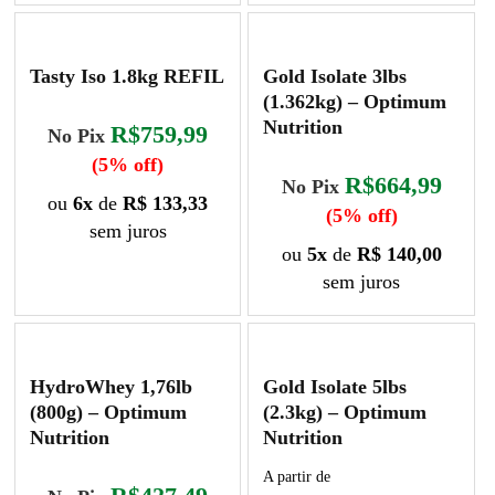
Este
produto
do
do
produto
tem
produto
produto
tem
várias
Tasty Iso 1.8kg REFIL
Gold Isolate 3lbs
várias
variantes.
(1.362kg) – Optimum
variantes.
As
Nutrition
R$759,99
No Pix
As
opções
opções
podem
(5% off)
R$664,99
No Pix
podem
ser
ou
6x
de
R$ 133,33
(5% off)
ser
escolhidas
sem juros
escolhidas
na
ou
5x
de
R$ 140,00
Este
na
página
sem juros
produto
página
do
Este
tem
do
produto
produto
várias
produto
tem
variantes.
HydroWhey 1,76lb
Gold Isolate 5lbs
várias
As
(800g) – Optimum
(2.3kg) – Optimum
variantes.
opções
Nutrition
Nutrition
As
podem
opções
ser
A partir de