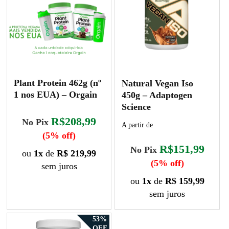
Plant Protein 462g (nº
Natural Vegan Iso
1 nos EUA) – Orgain
450g – Adaptogen
Science
R$208,99
No Pix
A partir de
(5% off)
R$151,99
No Pix
ou
1x
de
R$ 219,99
(5% off)
sem juros
ou
1x
de
R$ 159,99
Este
produto
sem juros
tem
Este
várias
53%
produto
OFF