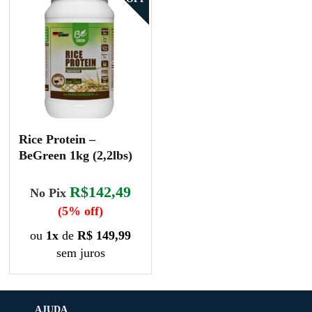
variantes.
tem
As
várias
opções
variantes.
podem
As
ser
opções
escolhidas
podem
na
ser
página
escolhidas
do
Rice Protein –
na
produto
BeGreen 1kg (2,2lbs)
página
do
O
O
R$142,49
produto
No Pix
preço
preço
(5% off)
original
atual
ou
1x
de
R$ 149,99
era:
é:
sem juros
R$320,00.
R$149,99.
AJUDA