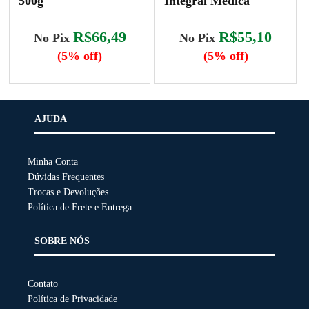
500g
Integral Medica
R$66,49
R$55,10
No Pix
No Pix
(5% off)
(5% off)
Este
produto
tem
AJUDA
várias
variantes.
Minha Conta
As
Dúvidas Frequentes
opções
Trocas e Devoluções
podem
Política de Frete e Entrega
ser
escolhidas
SOBRE NÓS
na
página
do
Contato
produto
Política de Privacidade