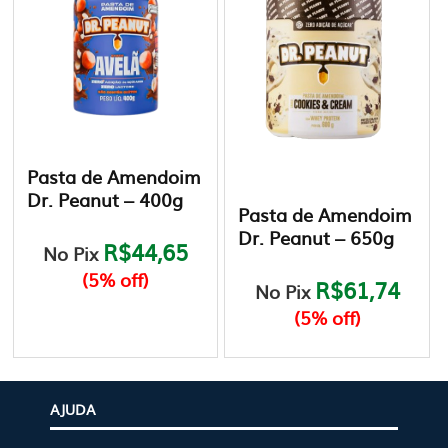
Pasta de Amendoim
Dr. Peanut – 400g
Pasta de Amendoim
Dr. Peanut – 650g
R$44,65
No Pix
(5% off)
R$61,74
No Pix
(5% off)
Este
produto
Este
tem
produto
várias
tem
AJUDA
variantes.
várias
As