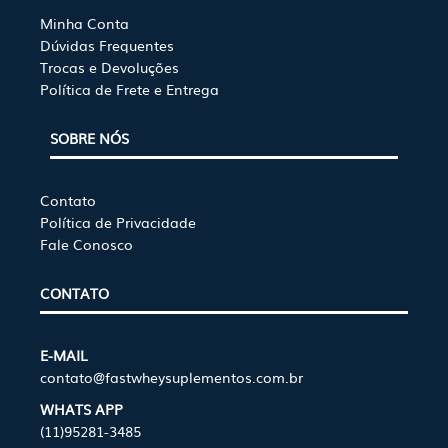
variantes.
opções
Minha Conta
As
podem
Dúvidas Frequentes
opções
ser
Trocas e Devoluções
podem
escolhidas
Política de Frete e Entrega
ser
na
escolhidas
página
SOBRE NÓS
na
do
página
produto
do
Contato
produto
Política de Privacidade
Fale Conosco
CONTATO
E-MAIL
contato@fastwheysuplementos.com.br
WHATS APP
(11)95281-3485