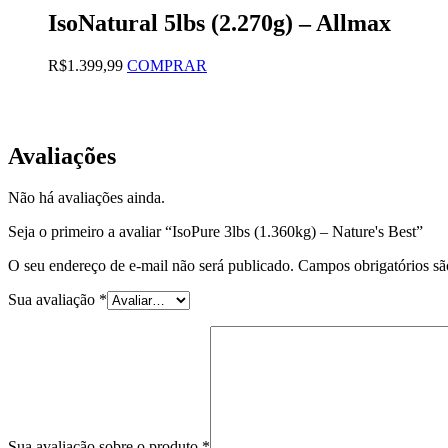
na
IsoNatural 5lbs (2.270g) – Allmax
página
do
produto
Este
R$
1.399,99
COMPRAR
produto
tem
várias
variantes.
Avaliações
As
opções
podem
Não há avaliações ainda.
ser
escolhidas
Seja o primeiro a avaliar “IsoPure 3lbs (1.360kg) – Nature's Best”
na
página
O seu endereço de e-mail não será publicado.
Campos obrigatórios s
do
produto
Sua avaliação
*
Sua avaliação sobre o produto
*