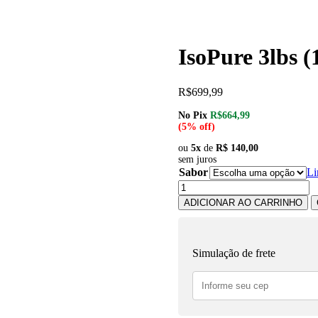
IsoPure 3lbs (
R$
699,99
No Pix
R$664,99
(5% off)
ou
5x
de
R$ 140,00
sem juros
Sabor
Li
IsoPure
3lbs
ADICIONAR AO CARRINHO
(1.360kg)
-
Nature's
Best
Simulação de frete
quantidade