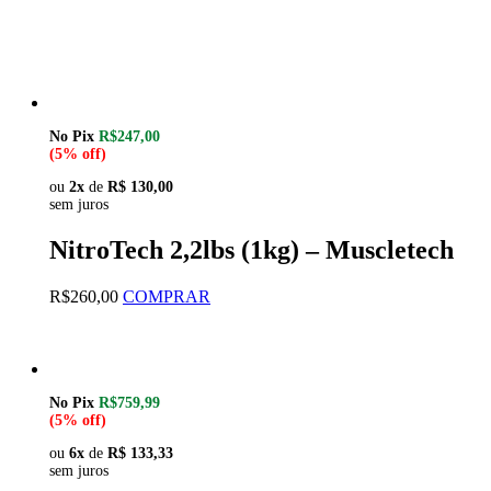
No Pix
R$247,00
(5% off)
ou
2x
de
R$ 130,00
sem juros
NitroTech 2,2lbs (1kg) – Muscletech
Este
R$
260,00
COMPRAR
produto
tem
várias
variantes.
As
No Pix
R$759,99
opções
(5% off)
podem
ser
ou
6x
de
R$ 133,33
sem juros
escolhidas