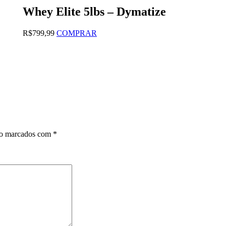
na
Whey Elite 5lbs – Dymatize
página
do
produto
Este
R$
799,99
COMPRAR
produto
tem
várias
variantes.
As
opções
podem
ser
escolhidas
na
página
ão marcados com
*
do
produto