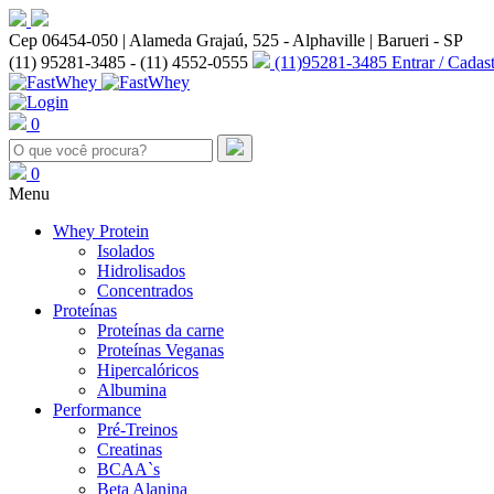
Cep 06454-050 | Alameda Grajaú, 525 - Alphaville | Barueri - SP
(11) 95281-3485 - (11) 4552-0555
(11)95281-3485
Entrar / Cadast
0
0
Menu
Whey Protein
Isolados
Hidrolisados
Concentrados
Proteínas
Proteínas da carne
Proteínas Veganas
Hipercalóricos
Albumina
Performance
Pré-Treinos
Creatinas
BCAA`s
Beta Alanina