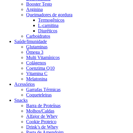
Booster Testo
Arginina
Queimadores de gordura
Termogênicos
L-carnitina
Diuréticos
Carboidratos
Saúde/Imunidade
Glutaminas
Ômega 3
Multi Vitamínicos
Colágenos
Coenzima Q10
Vitamina C
Melatonina
Acessórios
Garrafas Térmicas
Coqueteleiras
Snacks
Barra de Proteínas
Molhos/Caldas
Alfajor de Whey
Cookie Proteico
Drink’s de Whey
Pasta de Amendoim