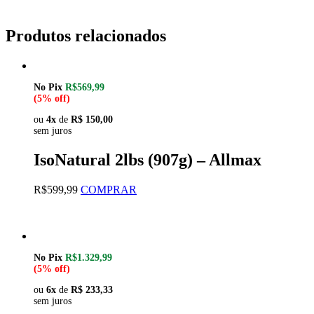
Produtos relacionados
No Pix
R$569,99
(5% off)
ou
4x
de
R$ 150,00
sem juros
IsoNatural 2lbs (907g) – Allmax
Este
R$
599,99
COMPRAR
produto
tem
várias
variantes.
As
No Pix
R$1.329,99
opções
(5% off)
podem
ser
ou
6x
de
R$ 233,33
sem juros
escolhidas