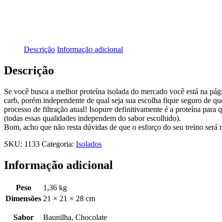
Descrição
Informação adicional
Descrição
Se você busca a melhor proteína isolada do mercado você está na pági
carb, porém independente de qual seja sua escolha fique seguro de q
processo de filtração atual! Isopure definitivamente é a proteína par
(todas essas qualidades independem do sabor escolhido).
Bom, acho que não resta dúvidas de que o esforço do seu treino será 
SKU:
1133
Categoria:
Isolados
Informação adicional
Peso
1,36 kg
Dimensões
21 × 21 × 28 cm
Sabor
Baunilha, Chocolate